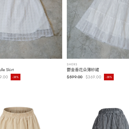
SHERS
lle Skirt
鬱金香花朵薄紗裙
加入購物車
选择选项
價
定價
9.00
$599.00
$369.00
-38%
-38%
售價