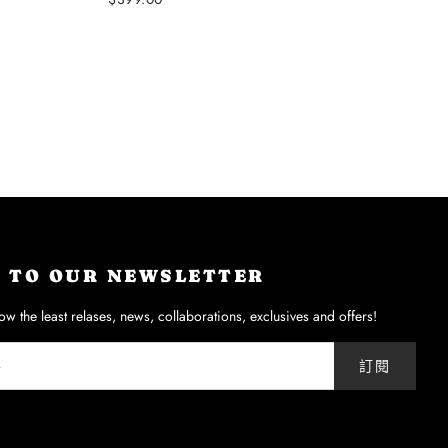
價
P TO OUR NEWSLETTER
now the least relases, news, collaborations, exclusives and offers!
訂閱