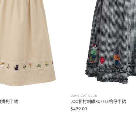
LOVE CAT CLUB
繡排列半裙
LCC貓村刺繡RUFFLE格仔半裙
选择选项
选择选项
$499.00
定
價