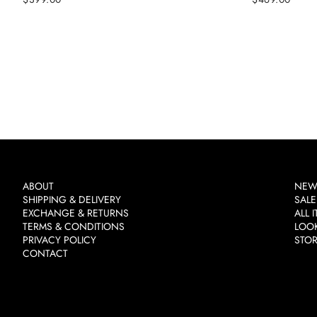
定
定
價
價
ABOUT
NEW
SHIPPING & DELIVERY
SALE
EXCHANGE & RETURNS
ALL 
TERMS & CONDITIONS
LOO
PRIVACY POLICY
STO
CONTACT