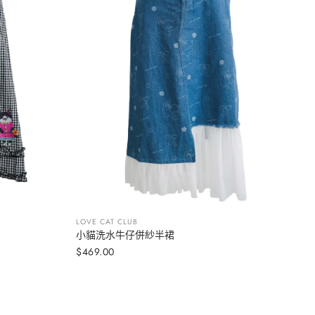
LOVE CAT CLUB
小貓洗水牛仔併紗半裙
选择选项
$469.00
定
價