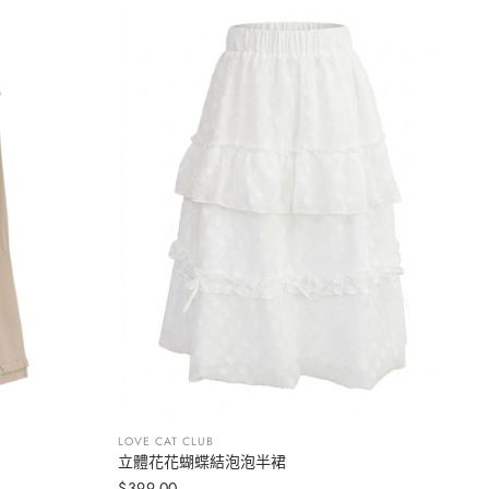
LOVE CAT CLUB
立體花花蝴蝶結泡泡半裙
选择选项
$399.00
定