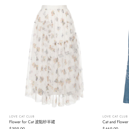
LOVE CAT CLUB
LOVE CAT CLUB
Flower for Cat 波點紗半裙
Cat and Flower
加入購物車
$399.00
$469.00