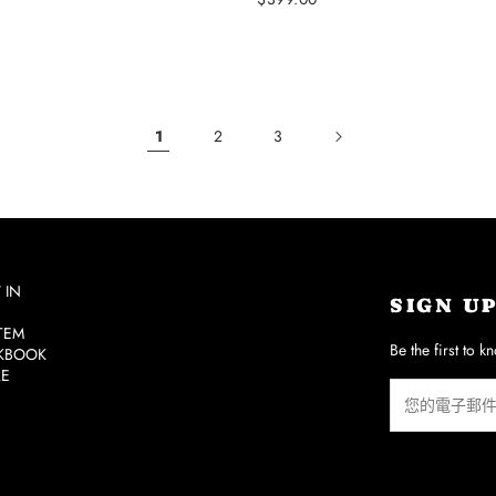
定
價
1
2
3
 IN
SIGN U
ITEM
Be the first to k
KBOOK
RE