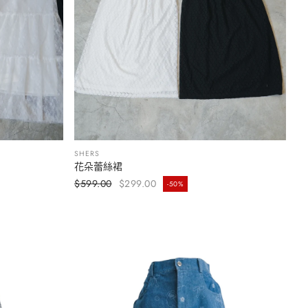
SHERS
花朵蕾絲裙
选择选项
定價
$599.00
$299.00
-50%
售價