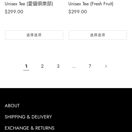
Unisex Tee (愛貓俱樂部)
Unisex Tee (Fresh Fruit)
$299.00
$299.00
定
定
價
價
选择选项
选择选项
1
2
3
…
7
ABOUT
SHIPPING & DELIVERY
EXCHANGE & RETURNS